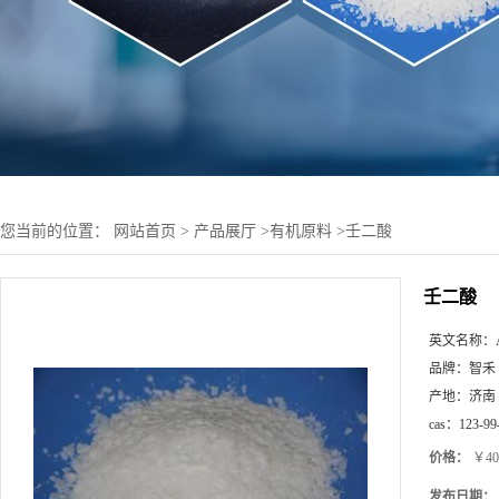
您当前的位置：
网站首页
>
产品展厅
>
有机原料
>
壬二酸
壬二酸
英文名称：
品牌：
智禾
产地：
济南
cas：
123-99
价格：
￥40
发布日期：