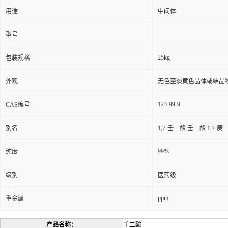
用途
中间体
型号
25kg
包装规格
外观
无色至淡黄色晶体或结晶
123-99-9
CAS编号
别名
1,7-壬二酸 壬二酸 1,7-
99%
纯度
级别
医药级
ppm
重金属
产品名称：
壬二酸