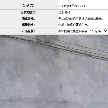
2
7
分 子 式：
HOOC(CH
)
COOH
化学文摘号：
123-99-9
物化性能：
壬二酸为白色片状结晶或结晶粉末。
质量标准：
企标，按客户要求生产。
产品包装：
纸箱内用双层塑料袋装，1公斤/袋、5公