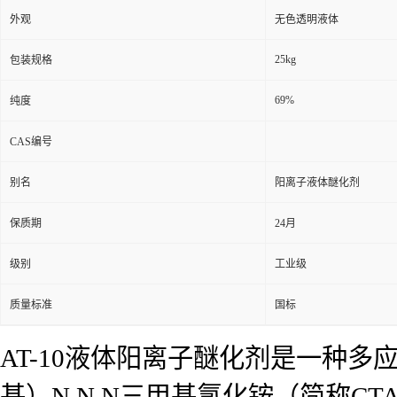
外观
无色透明液体
25kg
包装规格
69%
纯度
CAS编号
别名
阳离子液体醚化剂
保质期
24月
级别
工业级
质量标准
国标
AT-10液体阳离子醚化剂是一种多
基）N,N,N三甲基氯化铵（简称CTA