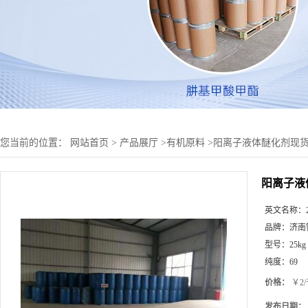
您当前的位置：
网站首页
>
产品展厅
>
有机原料
>
阳离子液体醚化剂现
阳离子液
英文名称：
品牌：
济南
型号：
25kg
纯度：
69
价格：
￥2
发布日期：