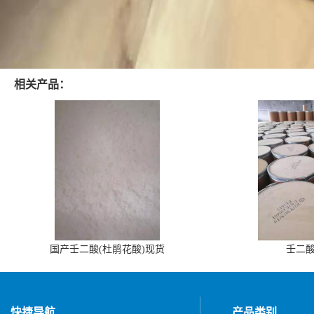
相关产品：
国产壬二酸(杜鹃花酸)现货
壬二
快捷导航
产品类别